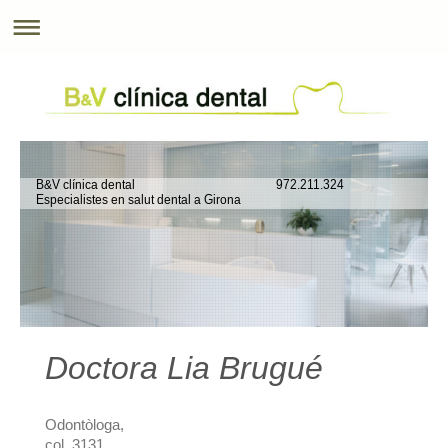
B&V clínica dental 972.211.324
Especialistes en salut dental a Girona
Doctora Lia Brugué
Odontòloga,
col. 3131