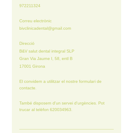
972211324
Correu electrònic
bivclinicadental@gmail.com
Direcció
B&V salut dental integral SLP
Gran Via Jaume I, 58, entl B
17001 Girona
El convidem a utilitzar el nostre formulari de
contacte.
També disposem d'un servei d'urgències. Pot
trucar al telèfon 620034963.